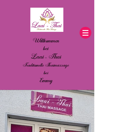
Willkommen
bei
Laai - Thai
Traditionelle Thaimassage
bei
Emmy